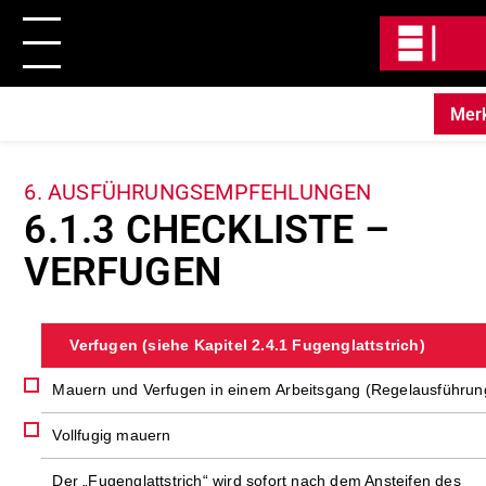
Mer
Direkt
zum
6. AUSFÜHRUNGSEMPFEHLUNGEN
Inhalt
6.1.3 CHECKLISTE –
VERFUGEN
Verfugen (siehe Kapitel 2.4.1 Fugenglattstrich)
Mauern und Verfugen in einem Arbeitsgang (Regelausführun
Vollfugig mauern
Der „Fugenglattstrich“ wird sofort nach dem Ansteifen des