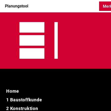
Direkt
Planungstool
Mer
zum
Inhalt
HAUPTNAVIGATION
Home
1 Baustoffkunde
2 Konstruktion